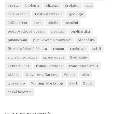
beseda
biologie
Blíženci
Brokilon
con
evropská SF
Festival fantazie
geologie
knižní křest
kurz
obálka
ocenění
podpovrchové oceány
povídka
publicistika
publikování
publikování v zahraničí
přednáška
Přírodovědecká fakulta
román
rozhovor
sci-fi
sluneční soustava
space opera
Svět knihy
Terra nullius
Tomáš Petrásek
transhumanismus
ukázka
Univerzita Karlova
Vesmír
věda
workshop
Writing Workshop
XB-1
Země
česká beletrie