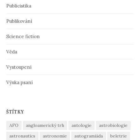
y
Publicistika
Publikování
Science fiction
Věda
Vystoupení
Výuka psaní
ŠTÍTKY
AFO
angloamerický trh
antologie
astrobiologie
astronautics
astronomie
autogramiáda
beletrie