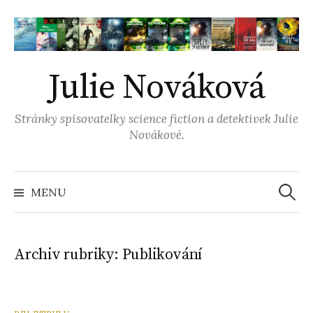
P
ř
e
j
Julie Nováková
í
t
Stránky spisovatelky science fiction a detektivek Julie
k
Novákové.
o
b
s
MENU
V
a
h
y
u
Archiv rubriky: Publikování
w
e
h
b
u