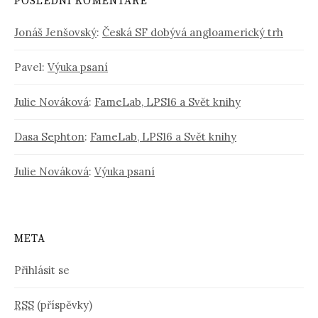
POSLEDNÍ KOMENTÁŘE
Jonáš Jenšovský
:
Česká SF dobývá angloamerický trh
Pavel
:
Výuka psaní
Julie Nováková
:
FameLab, LPS16 a Svět knihy
Dasa Sephton
:
FameLab, LPS16 a Svět knihy
Julie Nováková
:
Výuka psaní
META
Přihlásit se
RSS
(příspěvky)