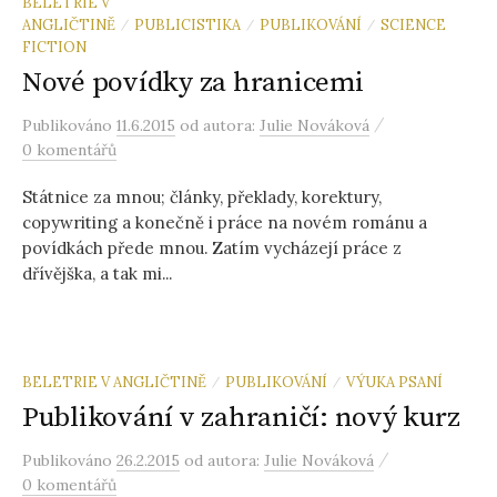
l
BELETRIE V
ANGLIČTINĚ
PUBLICISTIKA
PUBLIKOVÁNÍ
SCIENCE
/
/
/
FICTION
e
Nové povídky za hranicemi
/
Publikováno
11.6.2015
od autora:
Julie Nováková
d
0 komentářů
á
Státnice za mnou; články, překlady, korektury,
copywriting a konečně i práce na novém románu a
povídkách přede mnou. Zatím vycházejí práce z
v
dřívějška, a tak mi...
á
BELETRIE V ANGLIČTINĚ
PUBLIKOVÁNÍ
VÝUKA PSANÍ
/
/
n
Publikování v zahraničí: nový kurz
í
/
Publikováno
26.2.2015
od autora:
Julie Nováková
0 komentářů