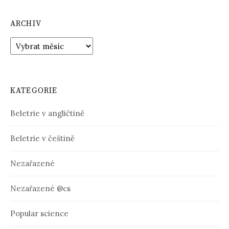
c
ARCHIV
e
p
A
r
r
c
h
o
i
KATEGORIE
p
v
ř
Beletrie v angličtině
í
Beletrie v češtině
s
Nezařazené
p
ě
Nezařazené @cs
v
Popular science
k