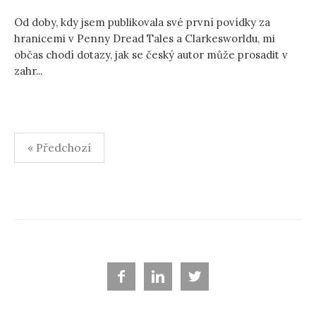
Od doby, kdy jsem publikovala své první povídky za
hranicemi v Penny Dread Tales a Clarkesworldu, mi
občas chodí dotazy, jak se český autor může prosadit v
zahr...
« Předchozí
N
a
v
i
g



a